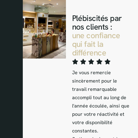
Plébiscités par
nos clients :
une confiance
qui fait la
différence
Je vous remercie
J'
sincèrement pour le
ra
travail remarquable
l'
accompli tout au long de
ca
l'année écoulée, ainsi que
dé
pour votre réactivité et
mi
votre disponibilité
qu
constantes.
sa