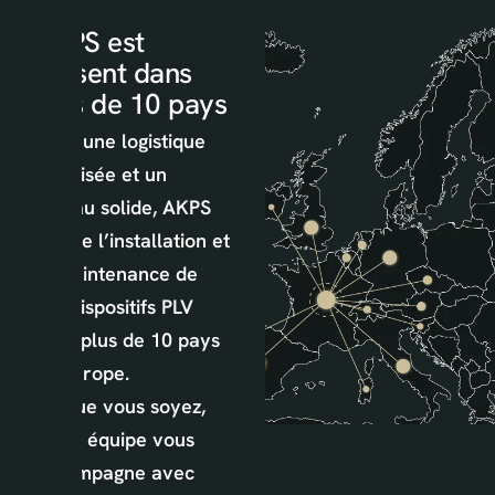
être
laissé
AKPS est
vide
présent dans
plus de 10 pays
Avec une logistique
maîtrisée et un
réseau solide, AKPS
assure l’installation et
la maintenance de
vos dispositifs PLV
dans plus de 10 pays
en Europe.
Où que vous soyez,
notre équipe vous
accompagne avec