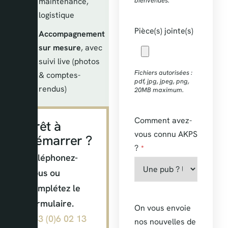
maintenance,
bienvenues.
logistique
Pièce(s) jointe(s)
Accompagnement
sur mesure
, avec
suivi live (photos
Fichiers autorisées :
& comptes-
pdf, jpg, jpeg, png,
rendus)
20MB maximum.
Comment avez-
Prêt à
vous connu AKPS
démarrer ?
?
*
Téléphonez-
nous ou
complétez le
formulaire.
On vous envoie
+33 (0)6 02 13
nos nouvelles de