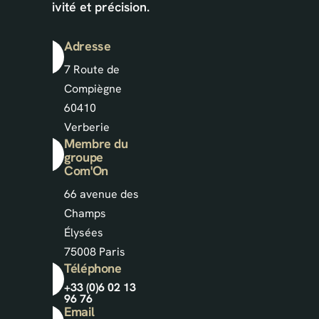
réactivité et précision.
Adresse
7 Route de
Compiègne
60410
Verberie
Membre du
groupe
Com'On
66 avenue des
Champs
Élysées
75008 Paris
Téléphone
+33 (0)6 02 13
96 76
Email