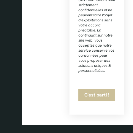
strictement
confidentielles et ne
peuvent faire l'objet
d'exploitations sans
votre accord
préalable. En
continuant sur notre
site web, vous
acceptez que notre
service conserve vos
cordonnées pour
vous proposer des
solutions uniques &
personnalisées.
C'est parti !
Ce
champ
devrait