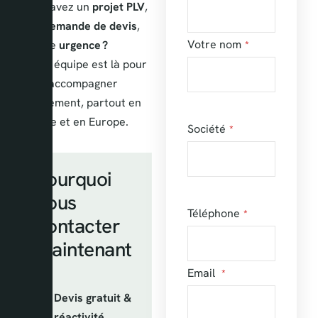
Vous avez un
projet PLV
,
une
demande de devis
,
Votre nom
ou une
urgence ?
*
Notre équipe est là pour
vous accompagner
rapidement, partout en
France et en Europe.
Société
*
Pourquoi
nous
Téléphone
*
contacter
maintenant
?
Email
*
Devis gratuit &
réactivité