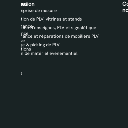
Information
Services
Co
n
L’agence
Audit et prise de mesure
AKPS
Installation de PLV, vitrines et stands
Maintenance
Fabrication d’enseignes, PLV et signalétique
PLV France
Maintenance et réparations de mobiliers PLV
& Europe
Stockage & picking de PLV
Réalisations
Location de matériel événementiel
Blog
AKPS
Contact