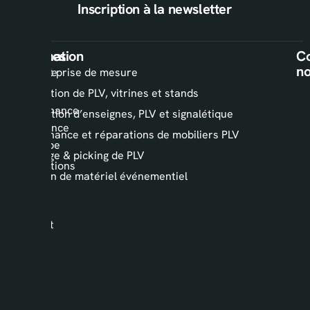
Inscription à la newsletter
Information
Services
Co
n
L’agence
Audit et prise de mesure
AKPS
Installation de PLV, vitrines et stands
Maintenance
Fabrication d’enseignes, PLV et signalétique
PLV France
Maintenance et réparations de mobiliers PLV
& Europe
Stockage & picking de PLV
Réalisations
Location de matériel événementiel
Blog
AKPS
Contact