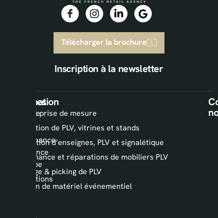
Télécharger la brochure
Inscription à la newsletter
Information
Services
Co
n
L’agence
Audit et prise de mesure
AKPS
Installation de PLV, vitrines et stands
Maintenance
Fabrication d’enseignes, PLV et signalétique
PLV France
Maintenance et réparations de mobiliers PLV
& Europe
Stockage & picking de PLV
Réalisations
Location de matériel événementiel
Blog
AKPS